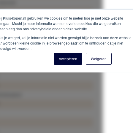
SALV1135
vus
ij Kluis-kopen.nl gebruiken we cookies om te meten hoe je met onze website
 7035 - lichtgrijs
mgaat. Mocht je meer informatie wensen over de cookies die we gebruiken
aadpleeg dan ons privacybeleid onderin deze website.
al
ls je weigert, zal je informatie niet worden gevolgd bij je bezoek aan deze website.
r wordt een kleine cookie in je browser geplaatst om te onthouden dat je niet
evolgd wilt worden.
Accepteren
Weigeren
htsdraaiend