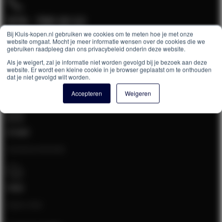
074 - 760 10 12
Bij Kluis-kopen.nl gebruiken we cookies om te meten hoe je met onze
website omgaat. Mocht je meer informatie wensen over de cookies die we
Klantenservice bereikbaar
gebruiken raadpleeg dan ons privacybeleid onderin deze website.
van maandag t/m vrijdag
Als je weigert, zal je informatie niet worden gevolgd bij je bezoek aan deze
website. Er wordt een kleine cookie in je browser geplaatst om te onthouden
9:00 - 17:00
dat je niet gevolgd wilt worden.
Neem contact op via:
Accepteren
Weigeren
E-mail
[email protected]
Chat
Open chat